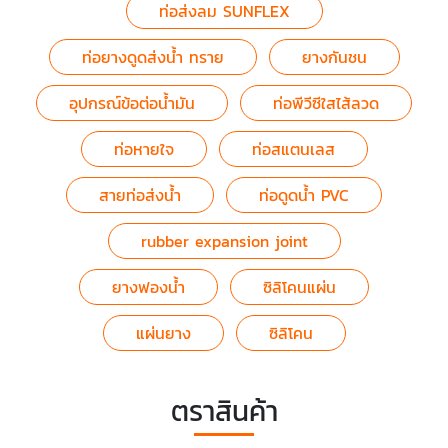
ท่อส่งลม SUNFLEX
ท่อยางดูดส่งน้ำ ทราย
ยางกันชน
อุปกรณ์ข้อต่อน้ำมัน
ท่อพีวีซีใสไส้ลวด
ท่อหายใจ
ท่อสแตนเลส
สายท่อส่งน้ำ
ท่อดูดน้ำ PVC
rubber expansion joint
ยางฟองน้ำ
ซิลิโคนแผ่น
แผ่นยาง
ซิลิโคน
ตราสินค้า