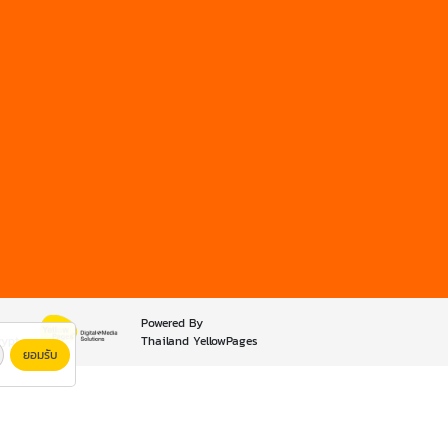
Powered By
rypt
Thailand YellowPages
ยอมรับ