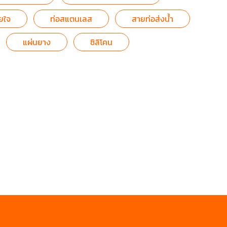
ยใจ
ท่อสแตนเลส
สายท่อส่งน้ำ
แผ่นยาง
ซิลิโคน