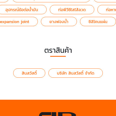
อุปกรณ์ข้อต่อน้ำมัน
ท่อพีวีซีใสไส้ลวด
ท่อหา
expansion joint
ยางฟองน้ำ
ซิลิโคนแผ่น
ตราสินค้า
สินสวัสดิ์
บริษัท สินสวัสดิ์ จำกัด