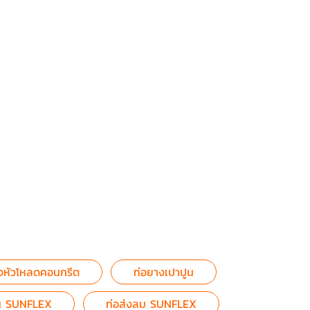
งหัวโหลดคอนกรีต
ท่อยางเปาปูน
ัน SUNFLEX
ท่อส่งลม SUNFLEX