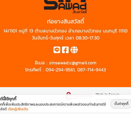
ท่อยางสินสวัสดิ์
14/1101 หมู่ที่ 13 ตำบลบางบัวทอง อำเภอบางบัวทอง นนทบุรี 11110
วันจันทร์-วันศุกร์ เวลา 08:30-17:30
อีเมล :
sinsawad.c@gmail.com
โทรศัพท์ :
094-294-9561
,
087-714-9443
Work is Secure
์นี้ใช้คุกกี้
Protect Data With Enc
ตั้งค่าคุกกี้
คุกกี้เพื่อเพิ่มประสิทธิภาพและมอบประสบการณ์ความพึงพอใจของท่านในการใช้
็บไซต์
เรียนรู้เพิ่มเติม