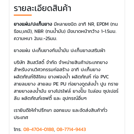
รายละเอียดสินค้า
ยางแผ่น/ปะเก็นยาง
มีหลายชนิด อาทิ NR, EPDM (ทน
ร้อน,เคมี), NBR (ทนน้ำมัน) มีขนาดหน้ากว้าง 1-1.5มม.
ความหนา 2มม.-25มม.
ยางแผ่น ปะเก็นยางกันน้ำมัน ปะเก็นยางเสริมผ้า
บริษัท สินสวัสดิ์ จำกัด จำหน่ายสินค้าประเภทยาง
สำหรับงานวิศวกรรมก่อสร้าง อาทิ ปะเก็นยาง
ผลิตภัณฑ์ซิลิโคน ยางฟองน้ำ ผลิตภัณฑ์ ท่อ PVC
สายลมยาง สายลม PE PU ท่อยางดูดส่งน้ำ ปูน ทราย
สายยางลงน้ำมัน ยางโปรไฟล์ ยางปั๊ม ไนล่อน ซุปเปอร์
ลีน ผลิตภัณฑ์เซฟตี้ และ อุปกรณ์อื่นๆ
เรายินดีให้คำปรึกษา ออกแบบ และจัดส่งสินค้าทั่ว
ประเทศ
โทร.
08-4704-0188
,
08-7714-9443