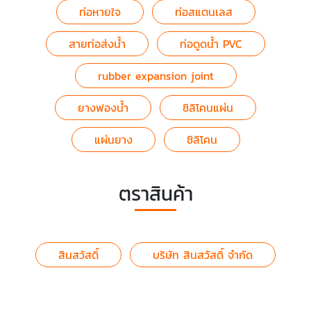
ท่อหายใจ
ท่อสแตนเลส
สายท่อส่งน้ำ
ท่อดูดน้ำ PVC
rubber expansion joint
ยางฟองน้ำ
ซิลิโคนแผ่น
แผ่นยาง
ซิลิโคน
ตราสินค้า
สินสวัสดิ์
บริษัท สินสวัสดิ์ จำกัด