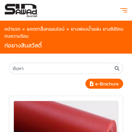
หน้าแรก
»
แคตตาล็อกออนไลน์
»
ยางฟองน้ำแผ่น ยางซิลิโคน
ทนความร้อน
ท่อยางสินสวัสดิ์
e-Brochure