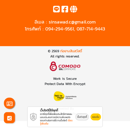
อีเมล :
sinsawad.c@gmail.com
โทรศัพท์ :
094-294-9561
,
087-714-9443
© 2569
ท่อยางสินสวัสดิ์
All rights reserved.
Work is Secure
Protect Data With Encrypt
Powered By
เว็บไซต์นี้ใช้คุกกี้
Thailand YellowPages
เราใช้คุกกี้เพื่อเพิ่มประสิทธิภาพและ
ตั้งค่าคุกกี้
ยอมรับ
มอบประสบการณ์ความพึงพอใจ
ของท่านในการใช้งานเว็บไซต์
เรียน
รู้เพิ่มเติม