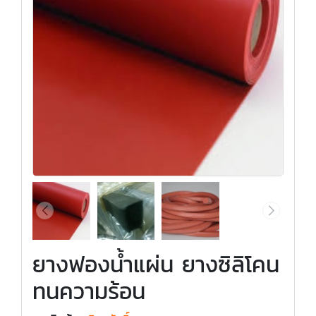
ยางฟองน้ำแผ่น ยางซิลิโคน
ทนความร้อน