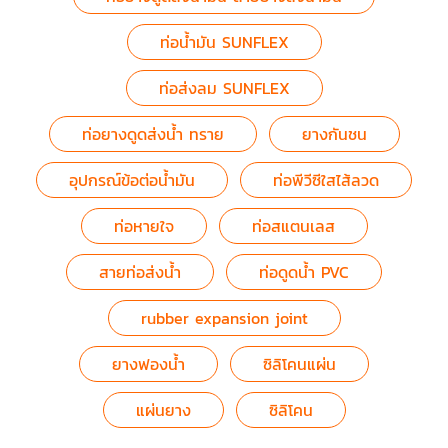
ท่อน้ำมัน SUNFLEX
ท่อส่งลม SUNFLEX
ท่อยางดูดส่งน้ำ ทราย
ยางกันชน
อุปกรณ์ข้อต่อน้ำมัน
ท่อพีวีซีใสไส้ลวด
ท่อหายใจ
ท่อสแตนเลส
สายท่อส่งน้ำ
ท่อดูดน้ำ PVC
rubber expansion joint
ยางฟองน้ำ
ซิลิโคนแผ่น
แผ่นยาง
ซิลิโคน